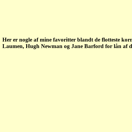
Her er nogle af mine favoritter blandt de flotteste 
Laumen, Hugh Newman og Jane Barford for lån af disse