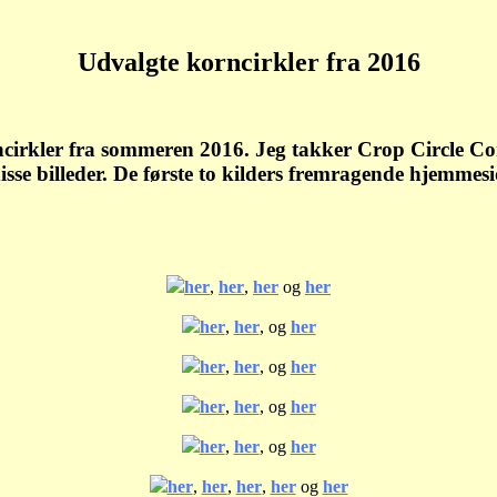
Udvalgte korncirkler fra 2016
korncirkler fra sommeren 2016. Jeg takker Crop Circle
 billeder. De første to kilders fremragende hjemmeside
her
,
her
,
her
og
her
her
,
her
, og
her
her
,
her
, og
her
her
,
her
, og
her
her
,
her
, og
her
her
,
her
,
her
,
her
og
her